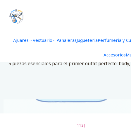
Ajuares
Vestuario
Pañaleras
Jugueteria
Perfumeria y C
Accesorios
Mu
👶 
5 piezas esenciales para el primer outfit perfecto: body
T112
|