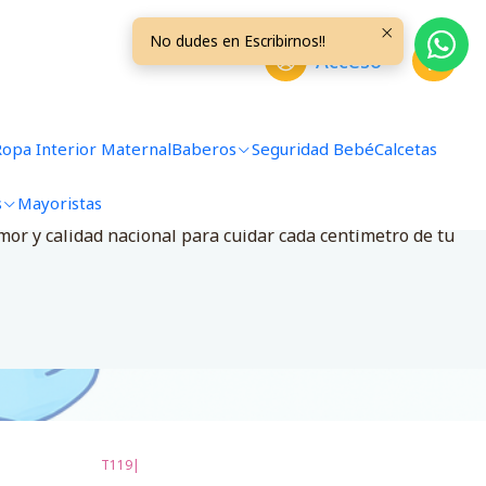
No dudes en Escribirnos!!
Acceso
Ropa Interior Maternal
Baberos
Seguridad Bebé
Calcetas
s
Mayoristas
a 👶
amor y calidad nacional para cuidar cada centímetro de tu
T119
|