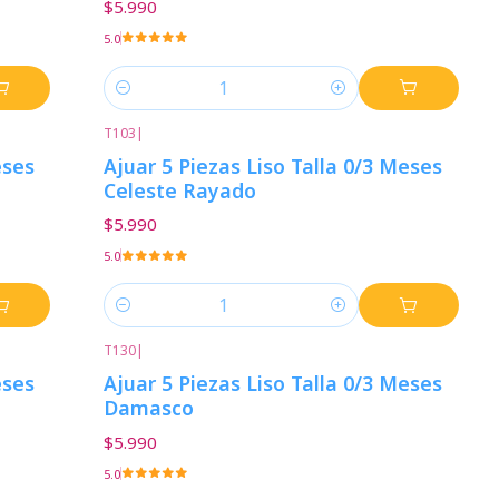
$5.990
5.0
Cantidad
T103
|
eses
Ajuar 5 Piezas Liso Talla 0/3 Meses
Celeste Rayado
$5.990
5.0
Cantidad
T130
|
eses
Ajuar 5 Piezas Liso Talla 0/3 Meses
Damasco
$5.990
5.0