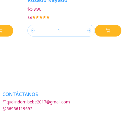
Rosado Rayado
$5.990
5.0
Cantidad
CONTÁCTANOS
quelindomibebe2017@gmail.com
56956119692