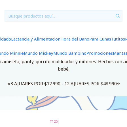
Inicio
Ajuares
0/3 Meses Lisos/Rayados
0/3 Meses Lisos/Rayados
uidado
Lactancia y Alimentacion
Hora del Baño
Para Cunas
Tutitos
ndo Minnie
Mundo Mickey
Mundo Bambino
Promociones
Manta
Ajuares 100% Algodón Hipoalergénico – Suavidad que Abraz
, camiseta, panty, gorrito moldeador y mitones. Hechos con 
bebé.
⭐3 AJUARES POR $12.990 - 12 AJUARES POR $48.990⭐
T125
|