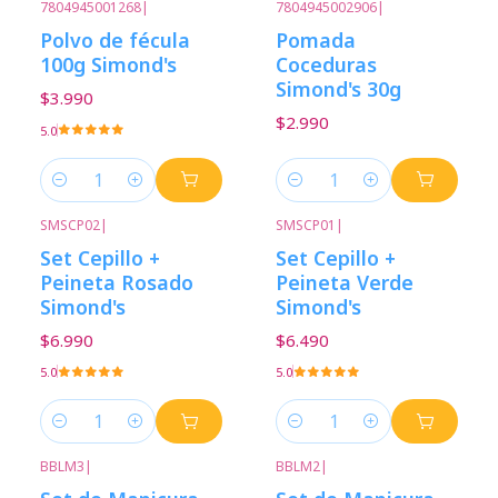
7804945001268
|
7804945002906
|
Polvo de fécula
Pomada
100g Simond's
Coceduras
Simond's 30g
$3.990
$2.990
5.0
Cantidad
Cantidad
SMSCP02
|
SMSCP01
|
Set Cepillo +
Set Cepillo +
Peineta Rosado
Peineta Verde
Simond's
Simond's
$6.990
$6.490
5.0
5.0
Cantidad
Cantidad
BBLM3
|
BBLM2
|