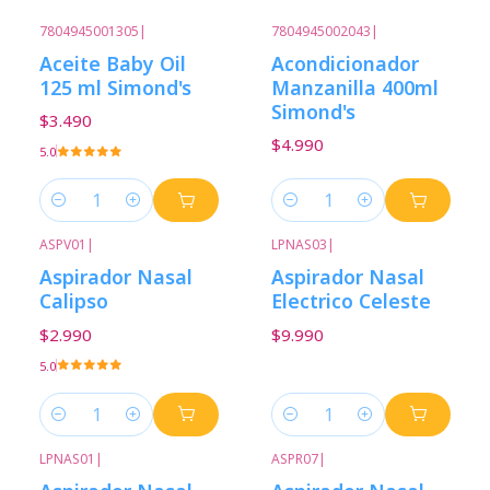
7804945001305
|
7804945002043
|
Aceite Baby Oil
Acondicionador
125 ml Simond's
Manzanilla 400ml
Simond's
$3.490
$4.990
5.0
Cantidad
Cantidad
ASPV01
|
LPNAS03
|
Aspirador Nasal
Aspirador Nasal
Calipso
Electrico Celeste
$2.990
$9.990
5.0
Cantidad
Cantidad
LPNAS01
|
ASPR07
|