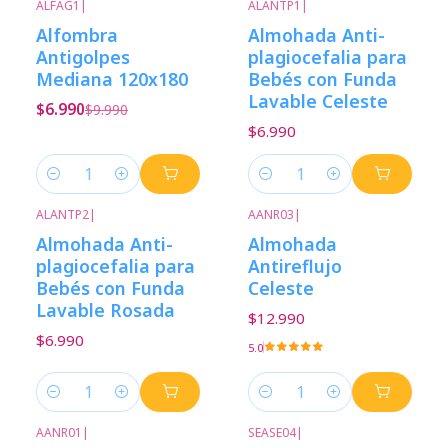
ALFAG1
|
ALANTP1
|
-30%
Descuento
Alfombra
Almohada Anti-
Antigolpes
plagiocefalia para
Mediana 120x180
Bebés con Funda
Lavable Celeste
$6.990
$9.990
$6.990
Cantidad
Cantidad
ALANTP2
|
AANR03
|
Almohada Anti-
Almohada
plagiocefalia para
Antireflujo
Bebés con Funda
Celeste
Lavable Rosada
$12.990
$6.990
5.0
Cantidad
Cantidad
AANR01
|
SEASE04
|