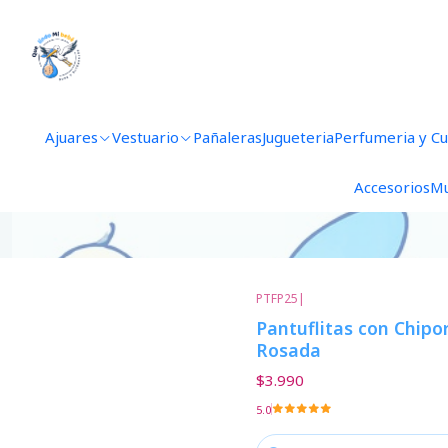
Ajuares
Vestuario
Pañaleras
Jugueteria
Perfumeria y C
Accesorios
Mu
PTFP25
|
Pantuflitas con Chipor
Rosada
$3.990
5.0