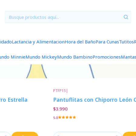
Inicio
Accesorios
Zapatitos
Zapatitos
uidado
Lactancia y Alimentacion
Hora del Baño
Para Cunas
Tutitos
ndo Minnie
Mundo Mickey
Mundo Bambino
Promociones
Manta
PTFP15
|
ro Estrella
Pantuflitas con Chiporro León 
$3.990
5.0