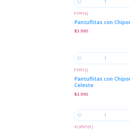
Cantidad
PTFP16
|
Pantuflitas con Chipo
$3.990
Cantidad
PTFP13
|
Pantuflitas con Chipo
Celeste
$3.990
Cantidad
X12PNT01
|