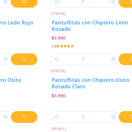
Cantidad
PTFP18
|
rro León Rojo
Pantuflitas con Chiporro León
Rosado
$3.990
5.0
Cantidad
PTFP14
|
rro Osito
Pantuflitas con Chiporro Osito
Rosado Claro
$3.990
Cantidad
ZP1811
|