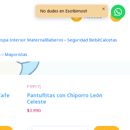
No dudes en Escribirnos!!
Acceso
Ropa Interior Maternal
Baberos
Seguridad Bebé
Calcetas
s
Mayoristas
PTFP17
|
Cafe
Pantuflitas con Chiporro León
Celeste
$3.990