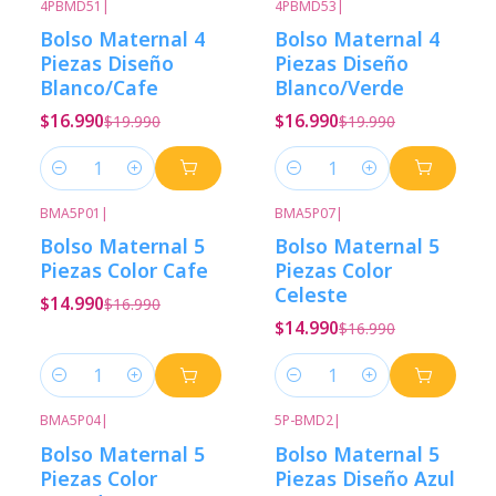
4PBMD51
|
4PBMD53
|
-15%
Descuento
-15%
Descuento
Bolso Maternal 4
Bolso Maternal 4
Piezas Diseño
Piezas Diseño
Blanco/Cafe
Blanco/Verde
$16.990
$16.990
$19.990
$19.990
Cantidad
Cantidad
BMA5P01
|
BMA5P07
|
-12%
Descuento
-12%
Descuento
Bolso Maternal 5
Bolso Maternal 5
Piezas Color Cafe
Piezas Color
Celeste
$14.990
$16.990
$14.990
$16.990
Cantidad
Cantidad
BMA5P04
|
5P-BMD2
|
-12%
Descuento
-15%
Descuento
Bolso Maternal 5
Bolso Maternal 5
Piezas Color
Piezas Diseño Azul