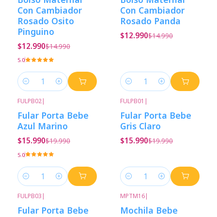
Con Cambiador
Con Cambiador
Rosado Osito
Rosado Panda
Pinguino
$12.990
$14.990
$12.990
$14.990
5.0
Cantidad
Cantidad
FULPB02
|
FULPB01
|
-20%
Descuento
-20%
Descuento
Fular Porta Bebe
Fular Porta Bebe
Azul Marino
Gris Claro
$15.990
$15.990
$19.990
$19.990
5.0
Cantidad
Cantidad
FULPB03
|
MPTM16
|
-20%
Descuento
-33%
Descuento
Fular Porta Bebe
Mochila Bebe