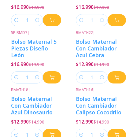
$16.990
$16.990
$19.990
$19.990
Cantidad
Cantidad
5P-BMD7
|
BMATH22
|
-15%
Descuento
-13%
Descuento
Bolso Maternal 5
Bolso Maternal
Piezas Diseño
Con Cambiador
León
Azul Cebra
$16.990
$12.990
$19.990
$14.990
Cantidad
Cantidad
BMATH18
|
BMATH16
|
-13%
Descuento
-13%
Descuento
Bolso Maternal
Bolso Maternal
Con Cambiador
Con Cambiador
Azul Dinosaurio
Calipso Cocodrilo
$12.990
$12.990
$14.990
$14.990