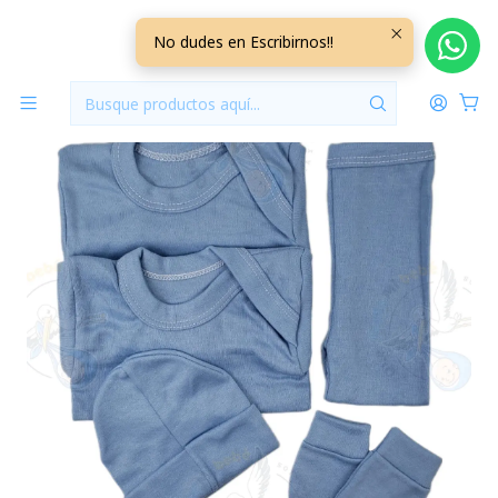
Inicio
Ajuares
0/3 Meses Lisos/Rayados
Ajuar 5 Piezas Liso Talla 0/3 Meses Celeste
No dudes en Escribirnos!!