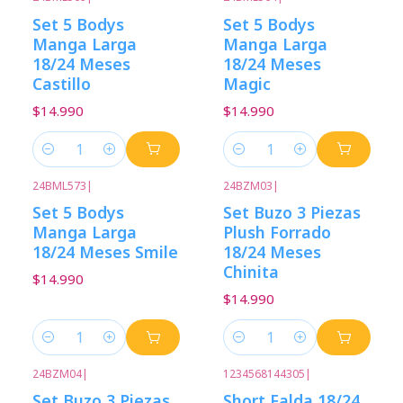
Set 5 Bodys
Set 5 Bodys
Manga Larga
Manga Larga
18/24 Meses
18/24 Meses
Castillo
Magic
$14.990
$14.990
Cantidad
Cantidad
24BML573
|
24BZM03
|
Set 5 Bodys
Set Buzo 3 Piezas
Manga Larga
Plush Forrado
18/24 Meses Smile
18/24 Meses
Chinita
$14.990
$14.990
Cantidad
Cantidad
24BZM04
|
1234568144305
|
Set Buzo 3 Piezas
Short Falda 18/24