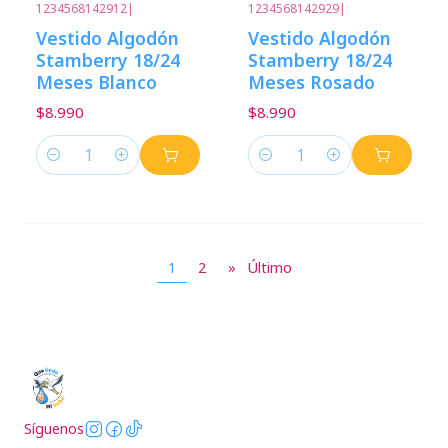
1234568142912
|
1234568142929
|
Vestido Algodón
Vestido Algodón
Stamberry 18/24
Stamberry 18/24
Meses Blanco
Meses Rosado
$8.990
$8.990
Cantidad
Cantidad
1
2
»
Último
Síguenos