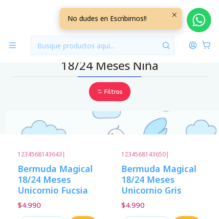
Inicio
Vestuario
18/24 Meses
18/24 Meses Niña
No dudes en Escribirnos!!
18/24 Meses Niña
Filtros
1234568143643
|
1234568143650
|
Bermuda Magical
Bermuda Magical
18/24 Meses
18/24 Meses
Unicornio Fucsia
Unicornio Gris
$4.990
$4.990