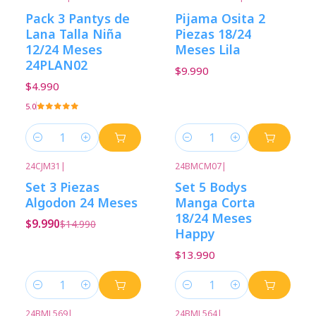
Pack 3 Pantys de
Pijama Osita 2
Lana Talla Niña
Piezas 18/24
12/24 Meses
Meses Lila
24PLAN02
$9.990
$4.990
5.0
Cantidad
Cantidad
24CJM31
|
24BMCM07
|
-33%
Descuento
Set 3 Piezas
Set 5 Bodys
Algodon 24 Meses
Manga Corta
18/24 Meses
$9.990
$14.990
Happy
$13.990
Cantidad
Cantidad
24BML569
|
24BML564
|