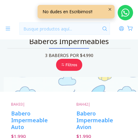
Inicio
Baberos
Baberos Impermeables
No dudes en Escribirnos!!
Baberos Impermeables
3 BABEROS POR $4.990
Filtros
BAH33
|
BAH42
|
Babero
Babero
Impermeable
Impermeable
Auto
Avion
$1.990
$1.990