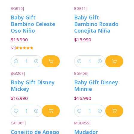
BGB10
|
BGB11
|
Baby Gift
Baby Gift
Bambino Celeste
Bambino Rosado
Oso Niño
Conejita Niña
$15.990
$15.990
5.0
Cantidad
Cantidad
BGM07
|
BGM08
|
Baby Gift Disney
Baby Gift Disney
Mickey
Minnie
$16.990
$16.990
Cantidad
Cantidad
CAPB01
|
MUDR55
|
-30%
Descuento
Conejito de Apego
Mudador