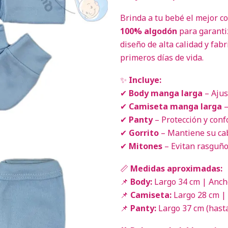
Brinda a tu bebé el mejor 
100% algodón
para garanti
diseño de alta calidad y fabr
primeros días de vida.
✨
Incluye:
✔
Body manga larga
– Ajus
✔
Camiseta manga larga
–
✔
Panty
– Protección y confo
✔
Gorrito
– Mantiene su cab
✔
Mitones
– Evitan rasguño
📏
Medidas aproximadas:
📌
Body:
Largo 34 cm | Anch
📌
Camiseta:
Largo 28 cm |
📌
Panty:
Largo 37 cm (hasta