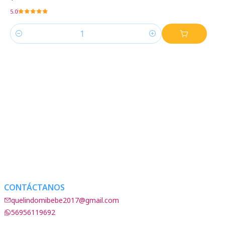
5.0
Cantidad
CONTÁCTANOS
quelindomibebe2017@gmail.com
56956119692