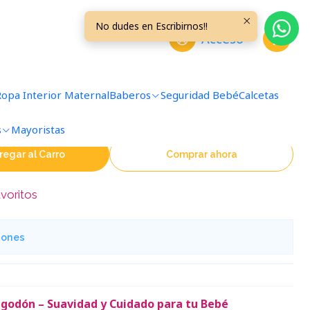
 Celeste Claro
No dudes en Escribirnos!!
Acceso
 Liso Talla 0/3 Meses
Ropa Interior Maternal
Baberos
Seguridad Bebé
Calcetas
s
Mayoristas
regar al Carro
Comprar ahora
avoritos
iones
godón – Suavidad y Cuidado para tu Bebé