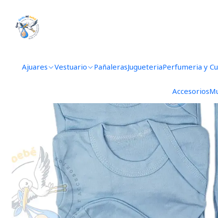
Inicio
Ajuar
Ajuares
Vestuario
Pañaleras
Jugueteria
Perfumeria y C
Accesorios
Mu