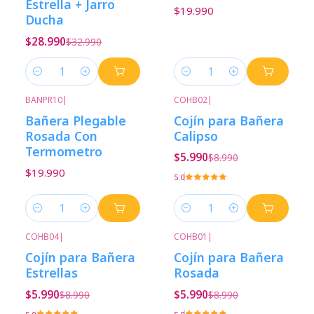
Estrella + Jarro
$19.990
Ducha
$28.990
$32.990
Cantidad
Cantidad
BANPR10
|
COHB02
|
-33%
Descuento
Bañera Plegable
Cojín para Bañera
Rosada Con
Calipso
Termometro
$5.990
$8.990
$19.990
5.0
Cantidad
Cantidad
COHB04
|
COHB01
|
-33%
Descuento
-33%
Descuento
Cojín para Bañera
Cojín para Bañera
Estrellas
Rosada
$5.990
$5.990
$8.990
$8.990