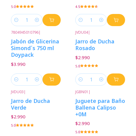
5.0
4.5
Cantidad
Cantidad
7804945010796
|
JVDU04
|
Jabón de Glicerina
Jarro de Ducha
Simond´s 750 ml
Rosado
Doypack
$2.990
$3.990
5.0
Cantidad
Cantidad
JVDU03
|
JGBN01
|
Jarro de Ducha
Juguete para Baño
Verde
Ballena Calipso
+0M
$2.990
$2.990
5.0
5.0