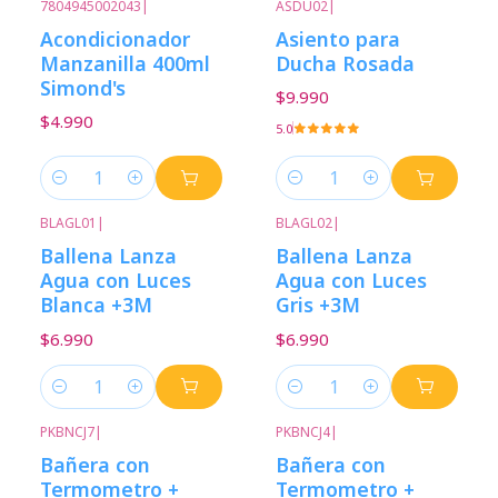
7804945002043
|
ASDU02
|
Acondicionador
Asiento para
Manzanilla 400ml
Ducha Rosada
Simond's
$9.990
$4.990
5.0
Cantidad
Cantidad
BLAGL01
|
BLAGL02
|
Ballena Lanza
Ballena Lanza
Agua con Luces
Agua con Luces
Blanca +3M
Gris +3M
$6.990
$6.990
Cantidad
Cantidad
PKBNCJ7
|
PKBNCJ4
|
-17%
Descuento
-17%
Descuento
Bañera con
Bañera con
Termometro +
Termometro +