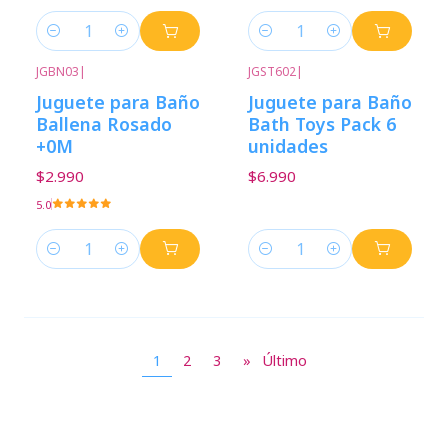
Cantidad
Cantidad
JGBN03
|
JGST602
|
Juguete para Baño
Juguete para Baño
Ballena Rosado
Bath Toys Pack 6
+0M
unidades
$2.990
$6.990
5.0
Cantidad
Cantidad
1
2
3
»
Último