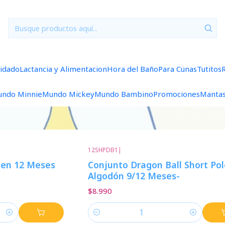
Inicio
Vestuario
9/12 Meses
9/12 Meses Niño
9/12 Meses Niño
uidado
Lactancia y Alimentacion
Hora del Baño
Para Cunas
Tutitos
ndo Minnie
Mundo Mickey
Mundo Bambino
Promociones
Manta
12SHPDB1
|
en 12 Meses
Conjunto Dragon Ball Short Pol
Algodón 9/12 Meses-
$8.990
Cantidad