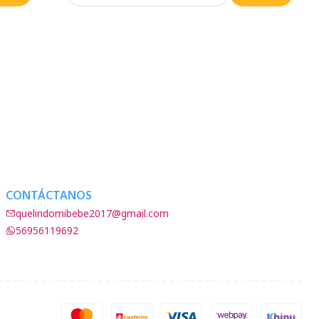
CONTÁCTANOS
quelindomibebe2017@gmail.com
56956119692