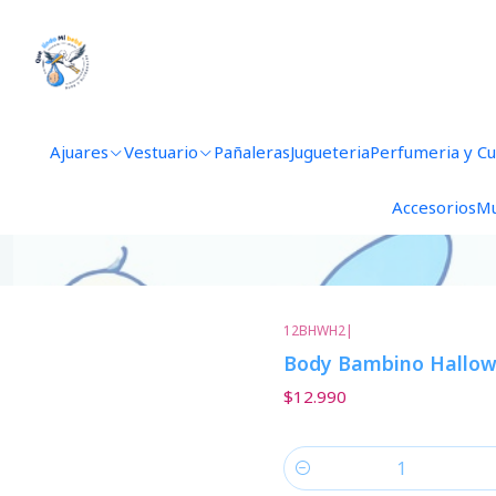
Ajuares
Vestuario
Pañaleras
Jugueteria
Perfumeria y C
Accesorios
Mu
12BHWH2
|
Body Bambino Hallow
$12.990
Cantidad