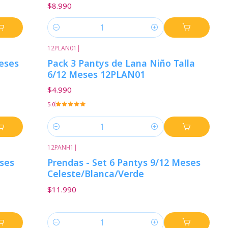
$8.990
Cantidad
12PLAN01
|
Meses
Pack 3 Pantys de Lana Niño Talla
6/12 Meses 12PLAN01
$4.990
5.0
Cantidad
12PANH1
|
eses
Prendas - Set 6 Pantys 9/12 Meses
Celeste/Blanca/Verde
$11.990
Cantidad