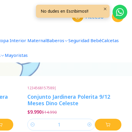
No dudes en Escribirnos!!
Acceso
Ropa Interior Maternal
Baberos
Seguridad Bebé
Calcetas
s
Mayoristas
1234568157589
|
-33%
Descuento
era
Conjunto Jardinera Polerita 9/12
Meses Dino Celeste
$9.990
$14.990
Cantidad