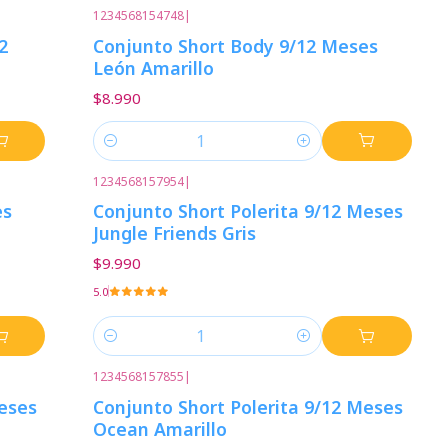
1234568154748
|
2
Conjunto Short Body 9/12 Meses
León Amarillo
$8.990
Cantidad
1234568157954
|
es
Conjunto Short Polerita 9/12 Meses
Jungle Friends Gris
$9.990
5.0
Cantidad
1234568157855
|
Meses
Conjunto Short Polerita 9/12 Meses
Ocean Amarillo