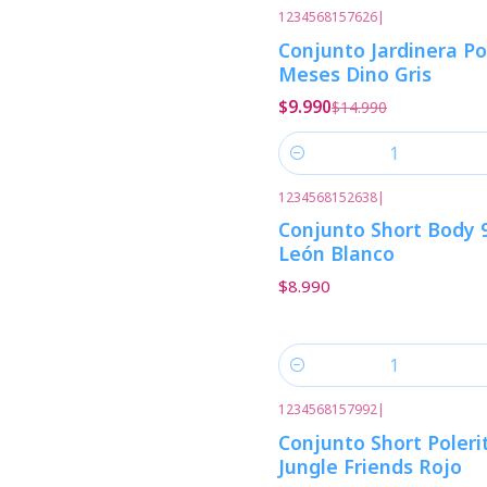
1234568157626
|
-33%
Descuento
Conjunto Jardinera Po
Meses Dino Gris
$9.990
$14.990
Cantidad
1234568152638
|
Conjunto Short Body 
León Blanco
$8.990
Cantidad
1234568157992
|
Conjunto Short Poleri
Jungle Friends Rojo