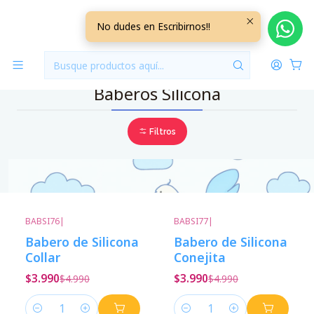
Inicio
Baberos
Baberos Silicona
No dudes en Escribirnos!!
Baberos Silicona
Filtros
BABSI76
|
BABSI77
|
-20%
Descuento
-20%
Descuento
Babero de Silicona
Babero de Silicona
Collar
Conejita
$3.990
$3.990
$4.990
$4.990