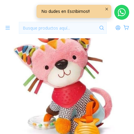
Inicio
Jugueteria
Peluche Estimulación Gatita +0M
No dudes en Escribirnos!!