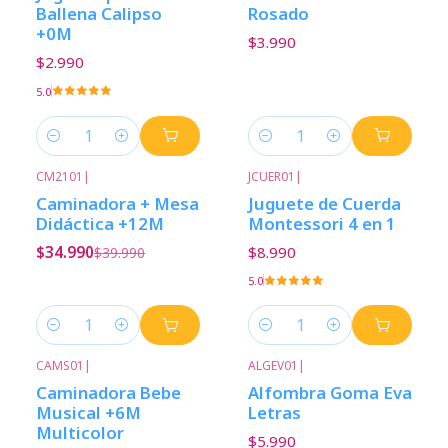
Ballena Calipso
Rosado
+0M
$3.990
$2.990
5.0
Cantidad
Cantidad
CM2101
|
JCUER01
|
-13%
Descuento
Caminadora + Mesa
Juguete de Cuerda
Didáctica +12M
Montessori 4 en 1
$34.990
$8.990
$39.990
5.0
Cantidad
Cantidad
CAMS01
|
ALGEV01
|
Caminadora Bebe
Alfombra Goma Eva
Musical +6M
Letras
Multicolor
$5.990