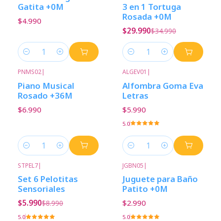
Gatita +0M
3 en 1 Tortuga
Rosada +0M
$4.990
$29.990
$34.990
Cantidad
Cantidad
PNMS02
|
ALGEV01
|
Piano Musical
Alfombra Goma Eva
Rosado +36M
Letras
$6.990
$5.990
5.0
Cantidad
Cantidad
STPEL7
|
JGBN05
|
-33%
Descuento
Set 6 Pelotitas
Juguete para Baño
Sensoriales
Patito +0M
$5.990
$2.990
$8.990
5.0
5.0