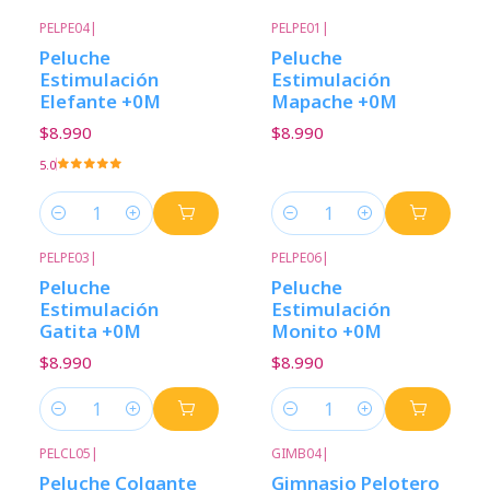
PELPE04
|
PELPE01
|
Peluche
Peluche
Estimulación
Estimulación
Elefante +0M
Mapache +0M
$8.990
$8.990
5.0
Cantidad
Cantidad
PELPE03
|
PELPE06
|
Peluche
Peluche
Estimulación
Estimulación
Gatita +0M
Monito +0M
$8.990
$8.990
Cantidad
Cantidad
PELCL05
|
GIMB04
|
-14%
Descuento
Peluche Colgante
Gimnasio Pelotero