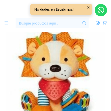
Inicio
Jugueteria
Peluche Estimulación León +0M
No dudes en Escribirnos!!