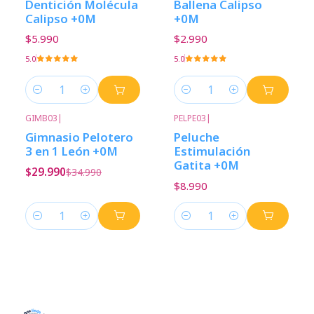
Dentición Molécula
Ballena Calipso
Calipso +0M
+0M
$5.990
$2.990
5.0
5.0
Cantidad
Cantidad
GIMB03
|
PELPE03
|
-14%
Descuento
Gimnasio Pelotero
Peluche
3 en 1 León +0M
Estimulación
Gatita +0M
$29.990
$34.990
$8.990
Cantidad
Cantidad