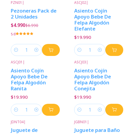
PZN01
|
ASCJ02
|
-29%
Descuento
Pezoneras Pack de
Asiento Cojín
2 Unidades
Apoyo Bebe De
Felpa Algodón
$4.990
$6.990
Elefante
5.0
$19.990
Cantidad
Cantidad
ASCJ01
|
ASCJ03
|
Asiento Cojín
Asiento Cojín
Apoyo Bebe De
Apoyo Bebe De
Felpa Algodón
Felpa Algodón
Ranita
Conejita
$19.990
$19.990
Cantidad
Cantidad
JDNT04
|
JGBN01
|
Juguete de
Juguete para Baño