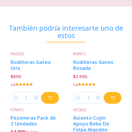
También podría interesarte uno de
estos
RGG02
|
RGR01
|
Rodilleras Gateo
Rodilleras Gateo
Gris
Rosada
$890
$2.990
5.0
5.0
Cantidad
Cantidad
PZN01
|
ASCJ02
|
-29%
Descuento
Pezoneras Pack de
Asiento Cojín
2 Unidades
Apoyo Bebe De
Felpa Algodón