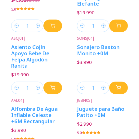
$4.990
$6.990
Elefante
5.0
$19.990
Cantidad
Cantidad
ASCJ01
|
SONSJ04
|
Asiento Cojín
Sonajero Baston
Apoyo Bebe De
Monito +0M
Felpa Algodón
$3.990
Ranita
$19.990
Cantidad
Cantidad
AAL04
|
JGBN05
|
Alfombra De Agua
Juguete para Baño
Inflable Celeste
Patito +0M
+6M Rectangular
$2.990
$3.990
5.0
5.0