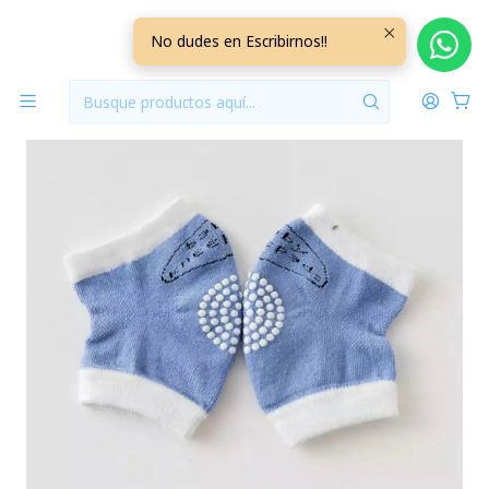
Inicio
Jugueteria
Rodilleras Gateo Azul
No dudes en Escribirnos!!