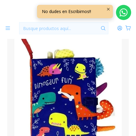
Inicio
Jugueteria
Libro Sensorial de Estimulación +3M Dinosaurios
No dudes en Escribirnos!!