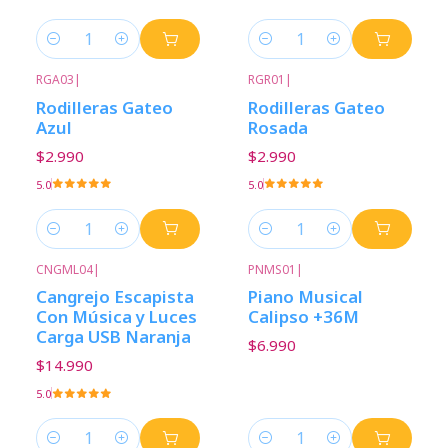
Cantidad
Cantidad
RGA03
|
RGR01
|
Rodilleras Gateo
Rodilleras Gateo
Azul
Rosada
$2.990
$2.990
5.0
5.0
Cantidad
Cantidad
CNGML04
|
PNMS01
|
Cangrejo Escapista
Piano Musical
Con Música y Luces
Calipso +36M
Carga USB Naranja
$6.990
$14.990
5.0