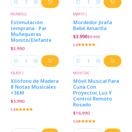
Cantidad
Cantidad
MUNE02
|
MJRF01
|
-33%
Descuento
Estimulación
Mordedor Jirafa
temprana - Par
Bebé Amarilla
Muñequeras
$3.990
$5.990
Monito/Elefante
5.0
$3.990
Cantidad
Cantidad
XIL801
|
MOVC04
|
Xilófono de Madera
Móvil Musical Para
8 Notas Musicales
Cuna Con
+36M
Proyector, Luz Y
Control Remoto
$5.990
Rosado
5.0
$16.990
5.0