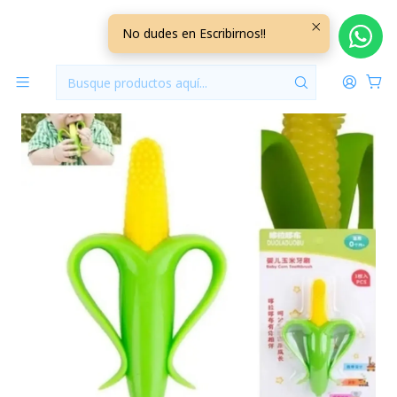
Inicio
Jugueteria
Mordedores
Mordedor Cepillo Choclo
No dudes en Escribirnos!!