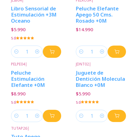
JLIB04
|
PELROSA
|
Libro Sensorial de
Peluche Elefante
Estimulación +3M
Apego 50 Cms.
Oceano
Rosado +0M
$5.990
$14.990
5.0
Cantidad
Cantidad
PELPE04
|
JDNT02
|
Peluche
Juguete de
Estimulación
Dentición Molecula
Elefante +0M
Blanco +0M
$8.990
$5.990
5.0
5.0
Cantidad
Cantidad
TUTAP26
|
Tuto Apego