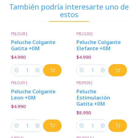
También podría interesarte uno de
estos
PELCL05
|
PELCL03
|
Peluche Colgante
Peluche Colgante
Gatita +0M
Elefante +0M
$4.990
$4.990
Cantidad
Cantidad
PELCL01
|
PELPE03
|
Peluche Colgante
Peluche
Leon +0M
Estimulación
Gatita +0M
$4.990
$8.990
Cantidad
Cantidad