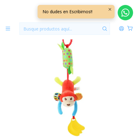
Inicio
Jugueteria
Peluche Colgante Monito +0M
No dudes en Escribirnos!!