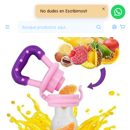
Inicio
Lactancia y Alimentacion
Chupete para Fruta Rosado
No dudes en Escribirnos!!