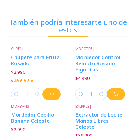
También podría interesarte uno de
estos
CHPF1
|
MDRCTR5
|
Chupete para Fruta
Mordedor Control
Rosado
Remoto Rosado
Figuritas
$2.990
$4.990
5.0
Cantidad
Cantidad
MORBAN3
|
EXLPR03
|
Mordedor Cepillo
Extractor de Leche
Banana Celeste
Manos Libres
Celeste
$2.990
$39.990