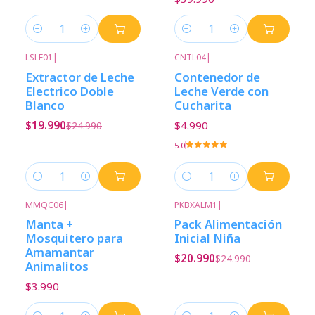
Cantidad
Cantidad
LSLE01
|
CNTL04
|
-20%
Descuento
Extractor de Leche
Contenedor de
Electrico Doble
Leche Verde con
Blanco
Cucharita
$19.990
$4.990
$24.990
5.0
Cantidad
Cantidad
MMQC06
|
PKBXALM1
|
Nuevo
-16%
Descuento
Manta +
Pack Alimentación
Mosquitero para
Inicial Niña
Amamantar
$20.990
$24.990
Animalitos
$3.990