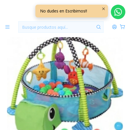
Inicio
Jugueteria
Gimnasio Pelotero 3 en 1 Tortuga Verde +0M
No dudes en Escribirnos!!