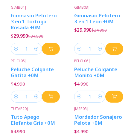
GIMB04
|
GIMB03
|
-14%
Descuento
-14%
Descuento
Gimnasio Pelotero
Gimnasio Pelotero
3 en 1 Tortuga
3 en 1 León +0M
Rosada +0M
$29.990
$34.990
$29.990
$34.990
Cantidad
Cantidad
PELCL05
|
PELCL06
|
Peluche Colgante
Peluche Colgante
Gatita +0M
Monito +0M
$4.990
$4.990
Cantidad
Cantidad
TUTAP20
|
JMSP03
|
Tuto Apego
Mordedor Sonajero
Elefante Gris +0M
Pelota +0M
$4.990
$4.990