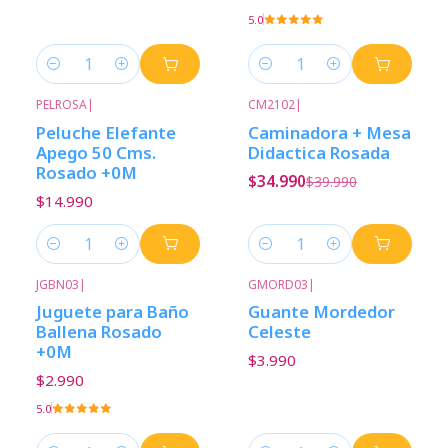
5.0
Cantidad
Cantidad
PELROSA
|
CM2102
|
-13%
Descuento
Peluche Elefante
Caminadora + Mesa
Apego 50 Cms.
Didactica Rosada
Rosado +0M
$34.990
$39.990
$14.990
Cantidad
Cantidad
JGBN03
|
GMORD03
|
Juguete para Baño
Guante Mordedor
Ballena Rosado
Celeste
+0M
$3.990
$2.990
5.0