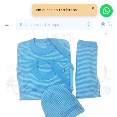
Inicio
Ajuares
6/9 Meses Lisos/Rayados
Ajuar 4 Piezas Liso Talla 6/9 Meses Calipso Oscuro
No dudes en Escribirnos!!
Rayado