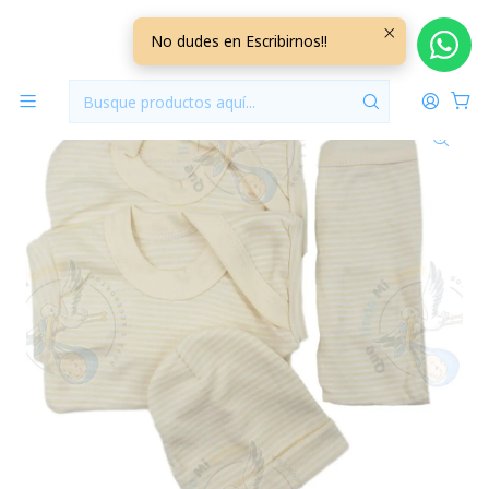
Inicio
Ajuares
6/9 Meses Lisos/Rayados
Ajuar 4 Piezas Liso Talla 6/9 Meses Amarillo Pálido
No dudes en Escribirnos!!
Rayado