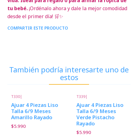
vida. Ideal para regalo o para armar la ropita de
tu bebé.
¡Ordénalo ahora y dale la mejor comodidad
desde el primer día! 🛒✨
COMPARTIR ESTE PRODUCTO
También podría interesarte uno de
estos
T330
|
T339
|
Ajuar 4 Piezas Liso
Ajuar 4 Piezas Liso
Talla 6/9 Meses
Talla 6/9 Meses
Amarillo Rayado
Verde Pistacho
Rayado
$5.990
$5.990