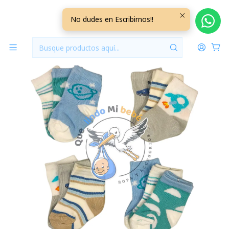
Inicio
Accesorios
Calcetas
Calcetas por Docena 0/3 Meses J03H
No dudes en Escribirnos!!