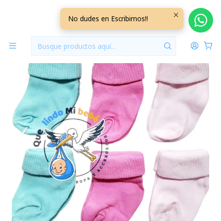
Inicio
Accesorios
Calcetas
Calcetas Pack de 6 0/3 Meses Rosada/Fucsia/Verde
No dudes en Escribirnos!!