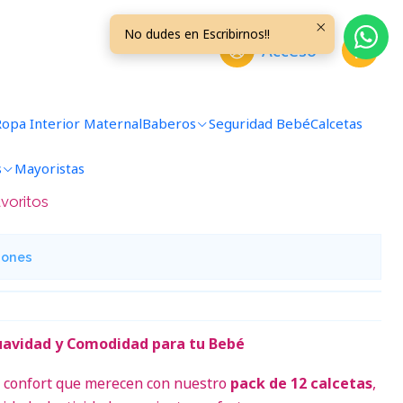
H
No dudes en Escribirnos!!
Acceso
 Docena 3/6 Meses E36H
Ropa Interior Maternal
Baberos
Seguridad Bebé
Calcetas
regar al Carro
Comprar ahora
s
Mayoristas
avoritos
iones
Suavidad y Comodidad para tu Bebé
el confort que merecen con nuestro
pack de 12 calcetas
,