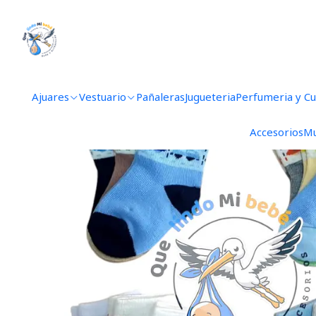
Ajuares
Vestuario
Pañaleras
Jugueteria
Perfumeria y C
Accesorios
Mu