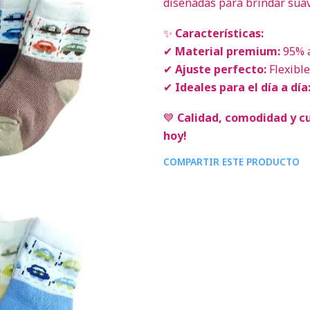
diseñadas para brindar suavi
✨
Características:
✔
Material premium:
95% a
✔
Ajuste perfecto:
Flexibl
✔
Ideales para el día a día
💙
Calidad, comodidad y c
hoy!
COMPARTIR ESTE PRODUCTO