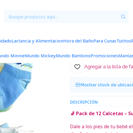
Inicio
Accesorios
Calcetas
Calcetas por Docena 3/6 Meses E36
|
Calcetas por
uidado
Lactancia y Alimentacion
Hora del Baño
Para Cunas
Tutitos
Ag
Cantidad
ndo Minnie
Mundo Mickey
Mundo Bambino
Promociones
Manta
Agregar a la lista de f
Mostrar stock de ubicac
DESCRIPCIÓN
🧦 Pack de 12 Calcetas – 
Dale a los pies de tu bebé 