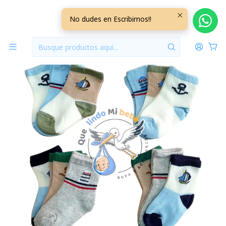
Inicio
Accesorios
Calcetas
Calcetas por Docena 3/6 Meses G36H
No dudes en Escribirnos!!