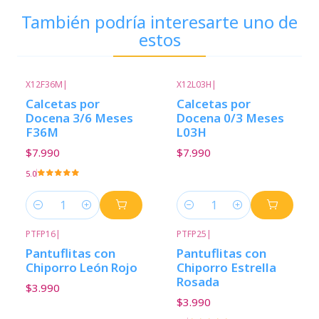
También podría interesarte uno de
estos
X12F36M
|
X12L03H
|
Calcetas por
Calcetas por
Docena 3/6 Meses
Docena 0/3 Meses
F36M
L03H
$7.990
$7.990
5.0
Cantidad
Cantidad
PTFP16
|
PTFP25
|
Pantuflitas con
Pantuflitas con
Chiporro León Rojo
Chiporro Estrella
Rosada
$3.990
$3.990