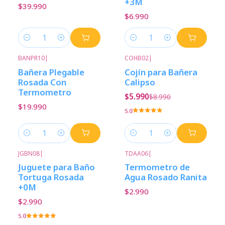
+3M
$39.990
$6.990
Cantidad
Cantidad
BANPR10
|
COHB02
|
-33%
Descuento
Bañera Plegable
Cojín para Bañera
Rosada Con
Calipso
Termometro
$5.990
$8.990
$19.990
5.0
Cantidad
Cantidad
JGBN08
|
TDAA06
|
Juguete para Baño
Termometro de
Tortuga Rosada
Agua Rosado Ranita
+0M
$2.990
$2.990
5.0