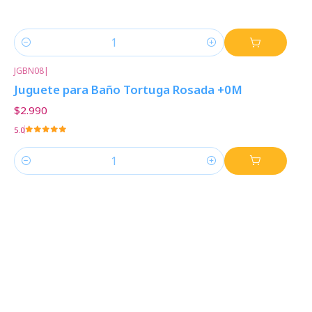
Cantidad
JGBN08
|
Juguete para Baño Tortuga Rosada +0M
$2.990
5.0
Cantidad