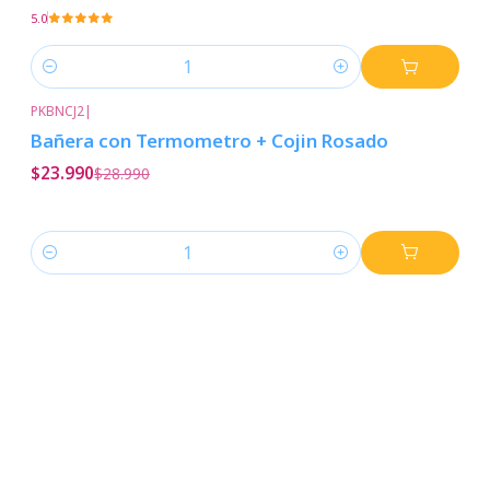
5.0
Cantidad
PKBNCJ2
|
-17%
Descuento
Bañera con Termometro + Cojin Rosado
$23.990
$28.990
Cantidad