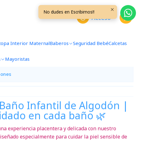
No dudes en Escribirnos!!
Acceso
año Bebe Gallina
Ropa Interior Maternal
Baberos
Seguridad Bebé
Calcetas
avoritos
s
Mayoristas
iones
Baño Infantil de Algodón |
idado en cada baño 🌿
a experiencia placentera y delicada con nuestro
diseñado especialmente para cuidar la piel sensible de