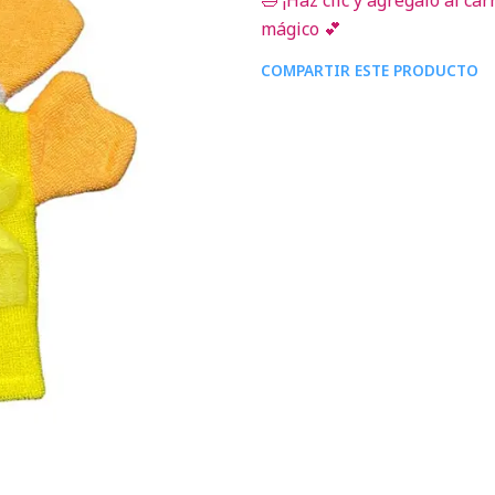
🛁 ¡Haz clic y agrégalo al 
mágico 💕
COMPARTIR ESTE PRODUCTO