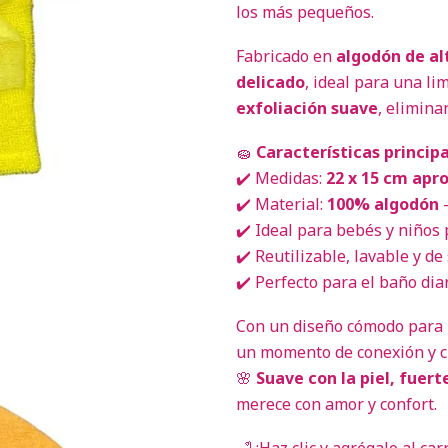
los más pequeños.
Fabricado en
algodón de al
delicado
, ideal para una li
exfoliación suave
, elimina
🧽
Características princip
✔️ Medidas:
22 x 15 cm apro
✔️ Material:
100% algodón
—
✔️ Ideal para bebés y niños
✔️ Reutilizable, lavable y d
✔️ Perfecto para el baño dia
Con un diseño cómodo para l
un momento de conexión y c
🌸
Suave con la piel, fuert
merece con amor y confort.