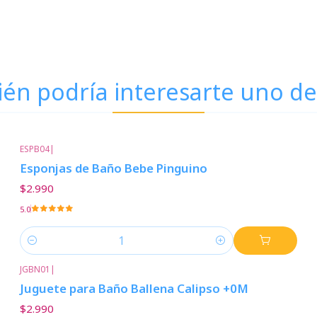
én podría interesarte uno de
ESPB04
|
Esponjas de Baño Bebe Pinguino
$2.990
5.0
Cantidad
JGBN01
|
Juguete para Baño Ballena Calipso +0M
$2.990