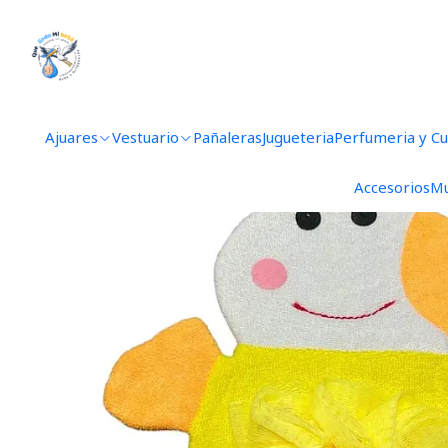
Ajuares
Vestuario
Pañaleras
Jugueteria
Perfumeria y C
Accesorios
Mu