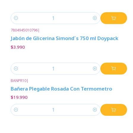
Cantidad
7804945010796
|
Jabón de Glicerina Simond´s 750 ml Doypack
$3.990
Cantidad
BANPR10
|
Bañera Plegable Rosada Con Termometro
$19.990
Cantidad