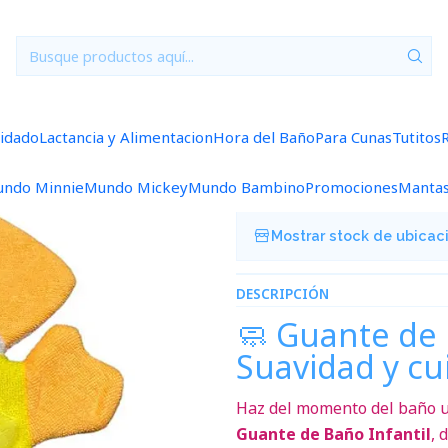
Inicio
Hora del Baño
Esponjas de Baño Bebe Gallina
|
Esponjas de B
uidado
Lactancia y Alimentacion
Hora del Baño
Para Cunas
Tutitos
Agregar a la lista de f
ndo Minnie
Mundo Mickey
Mundo Bambino
Promociones
Manta
Mostrar stock de ubicac
DESCRIPCIÓN
🧼 Guante de 
Suavidad y cu
Haz del momento del baño un
Guante de Baño Infantil
, 