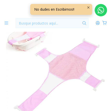
Inicio
Hora del Baño
Malla de Bañera Ajustable Rosada
No dudes en Escribirnos!!