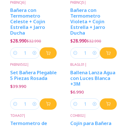
PKBNCJ6
|
PKBNCJ5
|
-12%
Descuento
-12%
Descuento
Bañera con
Bañera con
Termometro
Termometro
Celeste + Cojin
Violeta + Cojin
Estrella + Jarro
Estrella + Jarro
Ducha
Ducha
$28.990
$28.990
$32.990
$32.990
Cantidad
Cantidad
PKBNX502
|
BLAGL01
|
Set Bañera Plegable
Ballena Lanza Agua
5 Piezas Rosada
con Luces Blanca
+3M
$39.990
$6.990
Cantidad
Cantidad
TDAA07
|
COHB02
|
-33%
Descuento
Termometro de
Cojín para Bañera