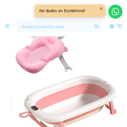
Inicio
Hora del Baño
Bañera con Termometro + Cojin Rosado
No dudes en Escribirnos!!