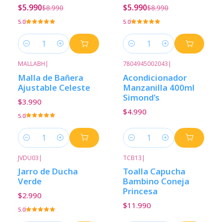
$5.990
$5.990
$8.990
$8.990
5.0
5.0
Cantidad
Cantidad
MALLABH
|
7804945002043
|
Malla de Bañera
Acondicionador
Ajustable Celeste
Manzanilla 400ml
Simond's
$3.990
$4.990
5.0
Cantidad
Cantidad
JVDU03
|
TCB13
|
Jarro de Ducha
Toalla Capucha
Verde
Bambino Coneja
Princesa
$2.990
$11.990
5.0