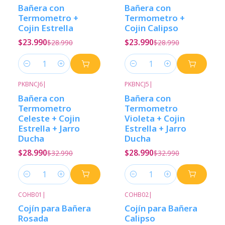
-17%
Descuento
-17%
Descuento
Bañera con
Bañera con
Termometro +
Termometro +
Cojin Estrella
Cojin Calipso
$23.990
$23.990
$28.990
$28.990
Cantidad
Cantidad
PKBNCJ6
|
PKBNCJ5
|
-12%
Descuento
-12%
Descuento
Bañera con
Bañera con
Termometro
Termometro
Celeste + Cojin
Violeta + Cojin
Estrella + Jarro
Estrella + Jarro
Ducha
Ducha
$28.990
$28.990
$32.990
$32.990
Cantidad
Cantidad
COHB01
|
COHB02
|
-33%
Descuento
-33%
Descuento
Cojín para Bañera
Cojín para Bañera
Rosada
Calipso