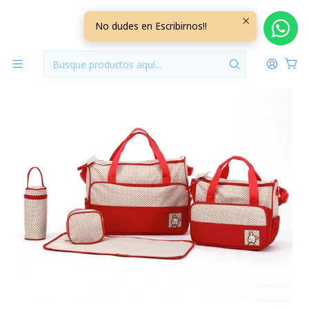
Inicio
Pañaleras
Bolso Maternal 5 Piezas Color Rojo
No dudes en Escribirnos!!