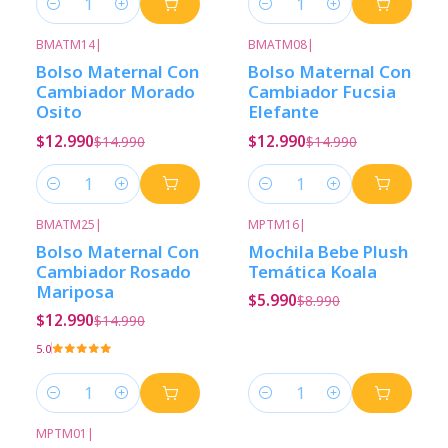
Cantidad
Cantidad
BMATM14
|
BMATM08
|
-13%
Descuento
-13%
Descuento
Bolso Maternal Con
Bolso Maternal Con
Cambiador Morado
Cambiador Fucsia
Osito
Elefante
$12.990
$12.990
$14.990
$14.990
Cantidad
Cantidad
BMATM25
|
MPTM16
|
-13%
Descuento
-33%
Descuento
Bolso Maternal Con
Mochila Bebe Plush
Cambiador Rosado
Temática Koala
Mariposa
$5.990
$8.990
$12.990
$14.990
5.0
Cantidad
Cantidad
MPTM01
|