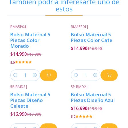
También podría interesarte uno de
estos
BMA5P04
|
BMA5P01
|
-12%
Descuento
-12%
Descuento
Bolso Maternal 5
Bolso Maternal 5
Piezas Color
Piezas Color Cafe
Morado
$14.990
$16.990
$14.990
$16.990
5.0
Cantidad
Cantidad
5P-BMD3
|
5P-BMD2
|
-15%
Descuento
-15%
Descuento
Bolso Maternal 5
Bolso Maternal 5
Piezas Diseño
Piezas Diseño Azul
Celeste
$16.990
$19.990
$16.990
$19.990
5.0