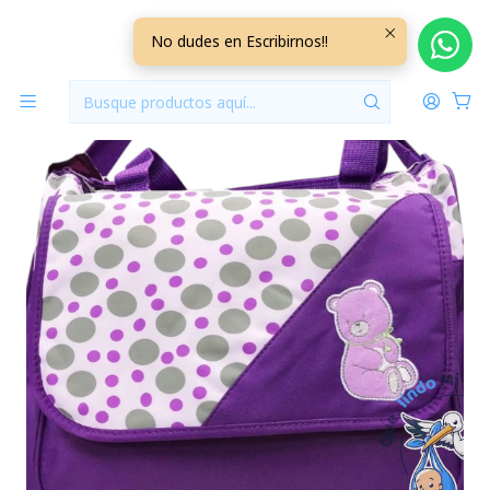
Inicio
Pañaleras
Bolso Maternal Con Cambiador Morado Osito
No dudes en Escribirnos!!