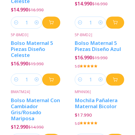
Celeste
$14.990
$16.990
$14.990
$16.990
Cantidad
Cantidad
5P-BMD3
|
5P-BMD2
|
-15%
Descuento
-15%
Descuento
Bolso Maternal 5
Bolso Maternal 5
Piezas Diseño
Piezas Diseño Azul
Celeste
$16.990
$19.990
$16.990
$19.990
5.0
Cantidad
Cantidad
BMATM24
|
MPAN06
|
-13%
Descuento
Bolso Maternal Con
Mochila Pañalera
Cambiador
Maternal Bicolor
Gris/Rosado
$17.990
Mariposa
5.0
$12.990
$14.990