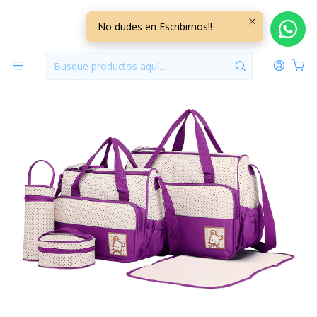
Inicio
Pañaleras
Bolso Maternal 5 Piezas Color Morado
No dudes en Escribirnos!!