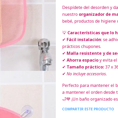
Despídete del desorden y da
nuestro
organizador de ma
bebé, productos de higiene u
💡
Características que lo 
✔
Fácil instalación
: se adh
prácticos chupones.
✔
Malla resistente y de s
✔
Ahorra espacio
y evita el
✔
Tamaño práctico:
37 x 3
✔
No incluye accesorios.
Perfecto para mantener el b
a mantener el orden desde 
🛁💙 ¡Un baño organizado es 
COMPARTIR ESTE PRODUCTO