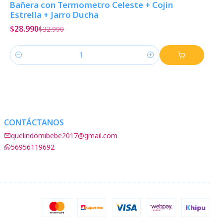
Bañera con Termometro Celeste + Cojin
Estrella + Jarro Ducha
$28.990
$32.990
Cantidad
CONTÁCTANOS
quelindomibebe2017@gmail.com
56956119692