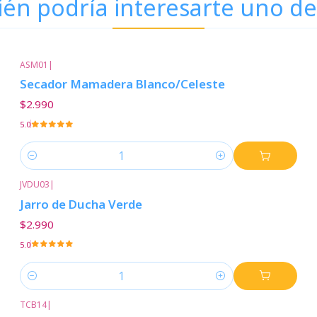
én podría interesarte uno de
ASM01
|
Secador Mamadera Blanco/Celeste
$2.990
5.0
Cantidad
JVDU03
|
Jarro de Ducha Verde
$2.990
5.0
Cantidad
TCB14
|
-17%
Descuento