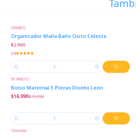
Tambi
ORMB2
|
Organizador Malla Baño Osito Celeste
$2.990
5.0
Cantidad
5P-BMD7
|
-15%
Descuento
Bolso Maternal 5 Piezas Diseño León
$16.990
$19.990
Cantidad
TDAA06
|