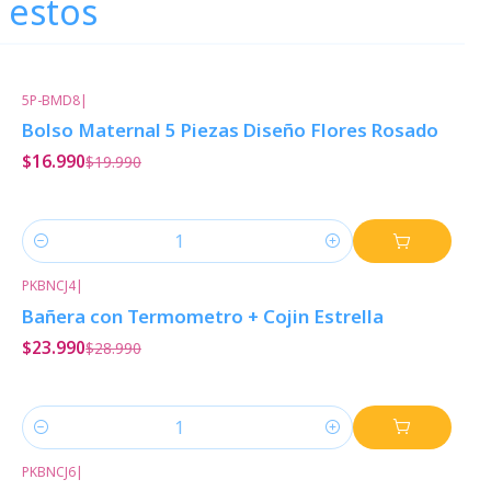
 estos
5P-BMD8
|
-15%
Descuento
Bolso Maternal 5 Piezas Diseño Flores Rosado
$16.990
$19.990
Cantidad
PKBNCJ4
|
-17%
Descuento
Bañera con Termometro + Cojin Estrella
$23.990
$28.990
Cantidad
PKBNCJ6
|
-12%
Descuento