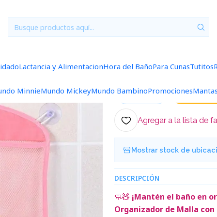
Inicio
Hora del Baño
Organizador Malla Baño Coneja Rosado
|
Organizador 
uidado
Lactancia y Alimentacion
Hora del Baño
Para Cunas
Tutitos
5.0
1 reseña
ndo Minnie
Mundo Mickey
Mundo Bambino
Promociones
Manta
Ag
Cantidad
Agregar a la lista de f
Mostrar stock de ubicac
DESCRIPCIÓN
🧼🧸
¡Mantén el baño en or
Organizador de Malla con