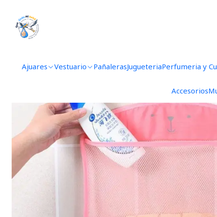
Ajuares
Vestuario
Pañaleras
Jugueteria
Perfumeria y C
Accesorios
Mu