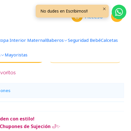
No dudes en Escribirnos!!
Acceso
Malla Baño Coneja Rosado
Ropa Interior Maternal
Baberos
Seguridad Bebé
Calcetas
s
Mayoristas
regar al Carro
Comprar ahora
avoritos
iones
den con estilo!
 Chupones de Sujeción
🛁✨