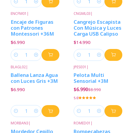
Cantidad
Cantidad
ENCFM01
|
CNGML03
|
Encaje de Figuras
Cangrejo Escapista
con Patrones
Con Música y Luces
Montessori +36M
Carga USB Calipso
$6.990
$14.990
Cantidad
Cantidad
BLAGL02
|
JPESE01
|
-22%
Descuento
Ballena Lanza Agua
Pelota Multi
con Luces Gris +3M
Sensorial +3M
$6.990
$6.990
$8.990
5.0
Cantidad
Cantidad
MORBAN3
|
ROMED01
|
Mordedor Cepillo
Rompecabezas