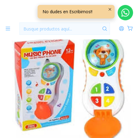
Inicio
Jugueteria
Teléfono Musical TLFS01
No dudes en Escribirnos!!