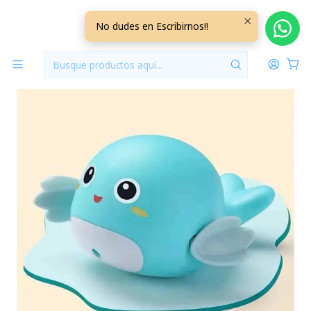
Inicio
Jugueteria
Juguete para Baño Ballena Calipso +0M
No dudes en Escribirnos!!