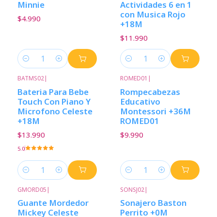
Minnie
Actividades 6 en 1
con Musica Rojo
$4.990
+18M
$11.990
Cantidad
Cantidad
BATMS02
|
ROMED01
|
Bateria Para Bebe
Rompecabezas
Touch Con Piano Y
Educativo
Microfono Celeste
Montessori +36M
+18M
ROMED01
$13.990
$9.990
5.0
Cantidad
Cantidad
GMORD05
|
SONSJ02
|
Guante Mordedor
Sonajero Baston
Mickey Celeste
Perrito +0M