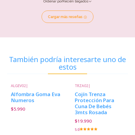
Ordenar por
Recién llegados
Cargar más reseñas
También podría interesarte uno de
estos
ALGEV02
|
TRZA02
|
Alfombra Goma Eva
Cojín Trenza
Numeros
Protección Para
Cuna De Bebés
$5.990
3mts Rosada
$19.990
5.0