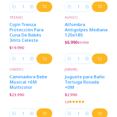
Cantidad
Cantidad
TRZA03
|
ALFAG1
|
-30%
Descuento
Cojín Trenza
Alfombra
Protección Para
Antigolpes Mediana
Cuna De Bebés
120x180
3mts Celeste
$6.990
$9.990
$19.990
Cantidad
Cantidad
CAMS01
|
JGBN08
|
Caminadora Bebe
Juguete para Baño
Musical +6M
Tortuga Rosada
Multicolor
+0M
$23.990
$2.990
5.0
Cantidad
Cantidad