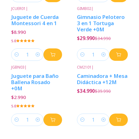
JCUER01
|
GIMB02
|
-14%
Descuento
Juguete de Cuerda
Gimnasio Pelotero
Montessori 4 en 1
3 en 1 Tortuga
Verde +0M
$8.990
$29.990
$34.990
5.0
Cantidad
Cantidad
JGBN03
|
CM2101
|
-13%
Descuento
Juguete para Baño
Caminadora + Mesa
Ballena Rosado
Didáctica +12M
+0M
$34.990
$39.990
$2.990
5.0
Cantidad
Cantidad