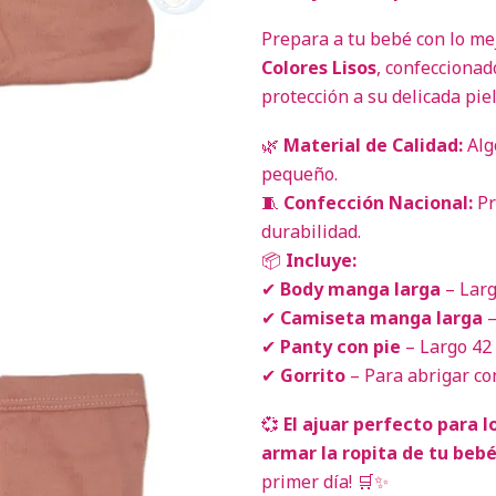
Prepara a tu bebé con lo me
Colores Lisos
, confecciona
protección a su delicada piel
🌿
Material de Calidad:
Alg
pequeño.
🧵
Confección Nacional:
Pr
durabilidad.
📦
Incluye:
✔
Body manga larga
– Larg
✔
Camiseta manga larga
–
✔
Panty con pie
– Largo 42 
✔
Gorrito
– Para abrigar con
💞
El ajuar perfecto para l
armar la ropita de tu bebé
primer día! 🛒✨