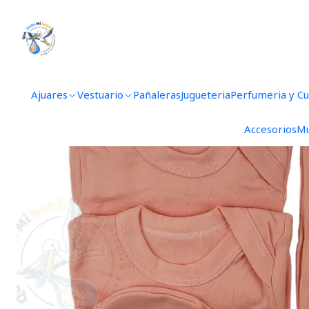
Inicio
Aju
Ajuares
Vestuario
Pañaleras
Jugueteria
Perfumeria y C
Accesorios
Mu