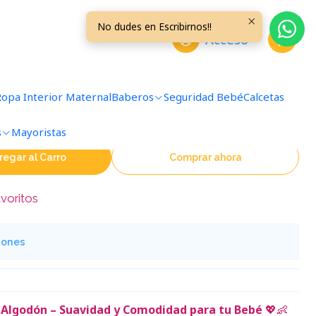
ses Damasco
No dudes en Escribirnos!!
Acceso
 Liso Talla 6/9 Meses
Ropa Interior Maternal
Baberos
Seguridad Bebé
Calcetas
s
Mayoristas
regar al Carro
Comprar ahora
avoritos
iones
Algodón – Suavidad y Comodidad para tu Bebé
💖👶