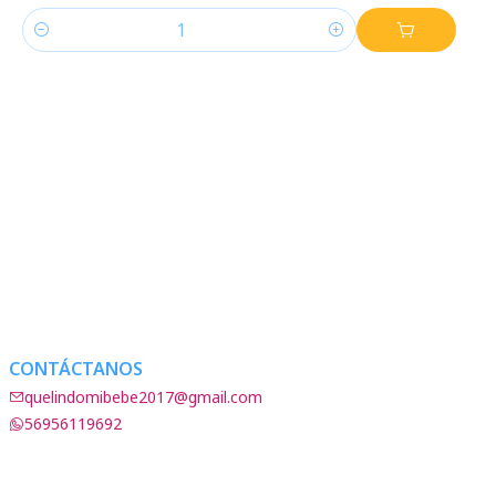
Cantidad
CONTÁCTANOS
quelindomibebe2017@gmail.com
56956119692