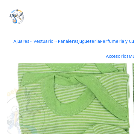
Inicio
Ajuares
3
Ajuares
Vestuario
Pañaleras
Jugueteria
Perfumeria y C
Accesorios
Mu