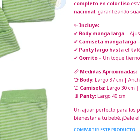
completo en color liso
está
nacional
, garantizando sua
✨
Incluye:
✔
Body manga larga
– Ajus
✔
Camiseta manga larga
–
✔
Panty largo hasta el tal
✔
Gorrito
– Un toque tierno 
📏
Medidas Aproximadas:
👕
Body:
Largo 37 cm | Anch
👚
Camiseta:
Largo 30 cm |
👖
Panty:
Largo 40 cm
Un ajuar perfecto para los 
bienestar a tu bebé. ¡Dale e
COMPARTIR ESTE PRODUCTO