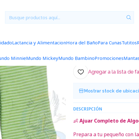
/6 Meses Lisos/Rayados
Ajuar 4 Piezas Liso Talla 3/6 Meses Ver
|
Ajuar 4 Piezas
Pistacho Ray
uidado
Lactancia y Alimentacion
Hora del Baño
Para Cunas
Tutitos
5.0
1 reseña
ndo Minnie
Mundo Mickey
Mundo Bambino
Promociones
Manta
Agregar a la lista de f
Mostrar stock de ubicac
DESCRIPCIÓN
👶
Ajuar Completo de Algo
Prepara a tu pequeño con la