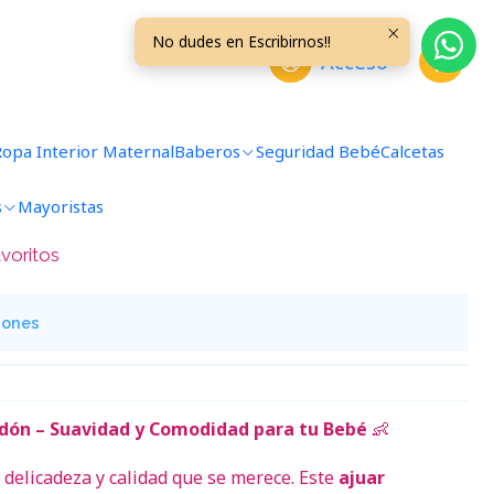
de Pistacho Rayado
No dudes en Escribirnos!!
Acceso
 Liso Talla 3/6 Meses Verde
ado
Ropa Interior Maternal
Baberos
Seguridad Bebé
Calcetas
s
Mayoristas
avoritos
iones
dón – Suavidad y Comodidad para tu Bebé
👶
 delicadeza y calidad que se merece. Este
ajuar