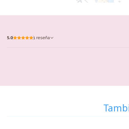
5.0
1 reseña
Tambi