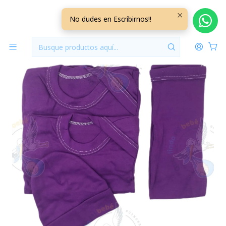
Inicio
Ajuares
3/6 Meses Lisos/Rayados
Ajuar 4 Piezas Liso Talla 3/6 Meses Morado
No dudes en Escribirnos!!