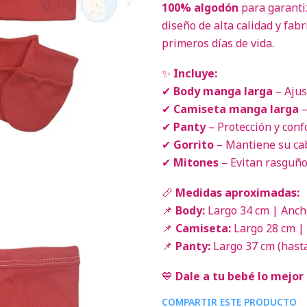
100% algodón
para garanti
diseño de alta calidad y fabr
primeros días de vida.
✨
Incluye:
✔
Body manga larga
– Ajus
✔
Camiseta manga larga
–
✔
Panty
– Protección y confo
✔
Gorrito
– Mantiene su cab
✔
Mitones
– Evitan rasguño
📏
Medidas aproximadas:
📌
Body:
Largo 34 cm | Anch
📌
Camiseta:
Largo 28 cm |
📌
Panty:
Largo 37 cm (hasta
💙
Dale a tu bebé lo mejor 
COMPARTIR ESTE PRODUCTO