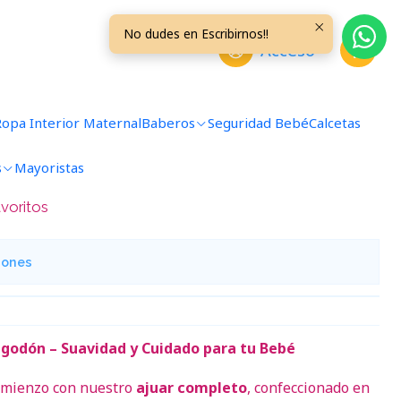
ses Salmon
No dudes en Escribirnos!!
Acceso
 Liso Talla 0/3 Meses
Ropa Interior Maternal
Baberos
Seguridad Bebé
Calcetas
s
Mayoristas
avoritos
iones
godón – Suavidad y Cuidado para tu Bebé
comienzo con nuestro
ajuar completo
, confeccionado en