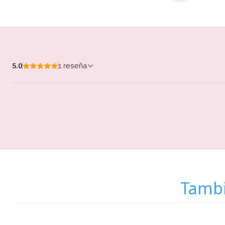
5.0
1 reseña
Tambi