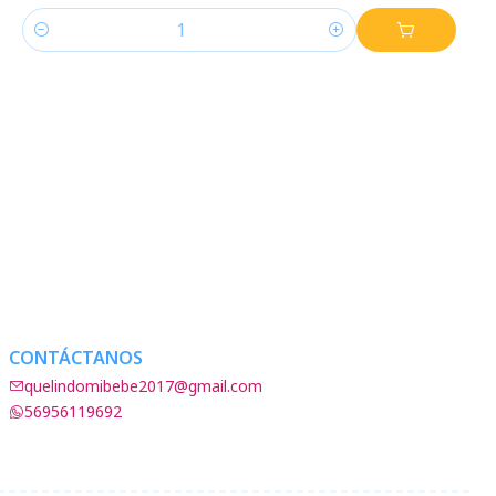
Cantidad
CONTÁCTANOS
quelindomibebe2017@gmail.com
56956119692