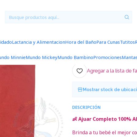
uares
0/3 Meses Lisos/Rayados
Ajuar 5 Piezas Liso Talla 0/3 Me
|
Ajuar 5 Piezas
Salmon
uidado
Lactancia y Alimentacion
Hora del Baño
Para Cunas
Tutitos
5.0
1 reseña
ndo Minnie
Mundo Mickey
Mundo Bambino
Promociones
Manta
Agregar a la lista de f
Mostrar stock de ubicac
DESCRIPCIÓN
👶 Ajuar Completo 100% Al
Brinda a tu bebé el mejor 