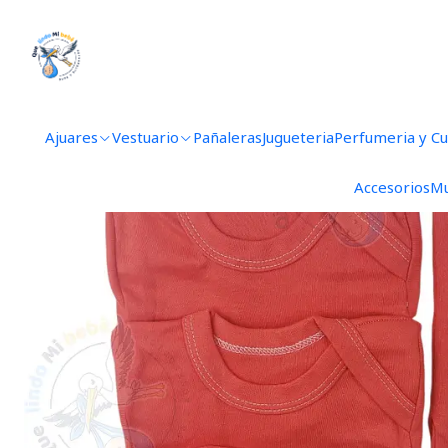
Inicio
Aj
Ajuares
Vestuario
Pañaleras
Jugueteria
Perfumeria y C
Accesorios
Mu