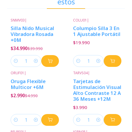
estos
SNMV03
|
COLU01
|
-13%
Descuento
Silla Nido Musical
Columpio Silla 3 En
Vibradora Rosada
1 Ajustable Portátil
+0M
$19.990
$34.990
$39.990
Cantidad
Cantidad
ORUF01
|
TARVS04
|
-40%
Descuento
Oruga Flexible
Tarjetas de
Multicor +6M
Estimulación Visual
Alto Contraste 12 A
$2.990
$4.990
36 Meses +12M
$3.990
Cantidad
Cantidad
PELPE01
|
JGBN05
|