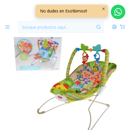
Inicio
Jugueteria
Silla Nido Musical Vibradora Verde SNMV02
No dudes en Escribirnos!!