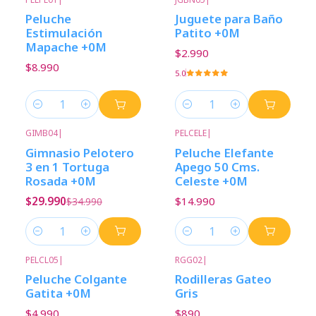
Peluche
Juguete para Baño
Estimulación
Patito +0M
Mapache +0M
$2.990
$8.990
5.0
Cantidad
Cantidad
GIMB04
|
PELCELE
|
-14%
Descuento
Gimnasio Pelotero
Peluche Elefante
3 en 1 Tortuga
Apego 50 Cms.
Rosada +0M
Celeste +0M
$29.990
$14.990
$34.990
Cantidad
Cantidad
PELCL05
|
RGG02
|
Peluche Colgante
Rodilleras Gateo
Gatita +0M
Gris
$4.990
$890