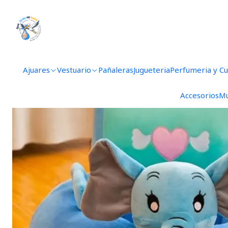
Inicio
Ajuares
Vestuario
Pañaleras
Jugueteria
Perfumeria y C
Accesorios
Mu