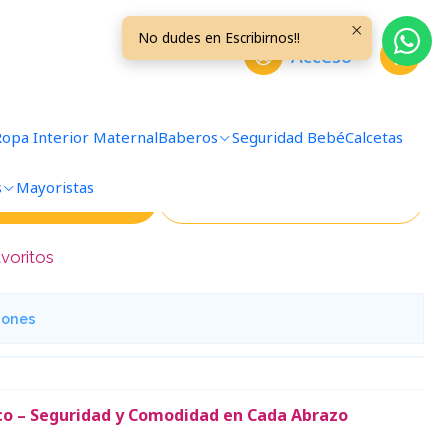
efante
No dudes en Escribirnos!!
Acceso
 Apoyo Bebe De Felpa
ante
Ropa Interior Maternal
Baberos
Seguridad Bebé
Calcetas
s
Mayoristas
regar al Carro
Comprar ahora
avoritos
iones
ico – Seguridad y Comodidad en Cada Abrazo