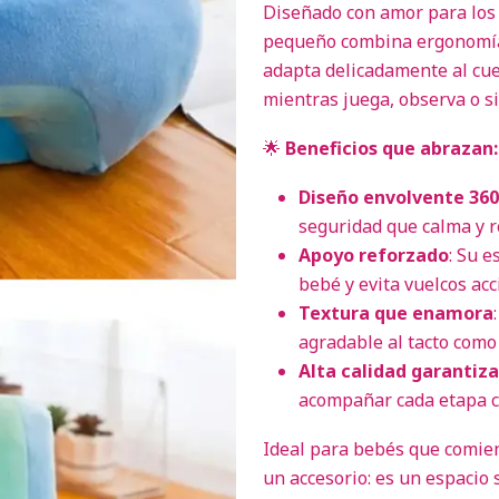
Diseñado con amor para los 
pequeño combina ergonomía, 
adapta delicadamente al cu
mientras juega, observa o 
🌟
Beneficios que abrazan:
Diseño envolvente 360
seguridad que calma y r
Apoyo reforzado
: Su 
bebé y evita vuelcos acc
Textura que enamora
agradable al tacto com
Alta calidad garantiz
acompañar cada etapa c
Ideal para bebés que comien
un accesorio: es un espacio 