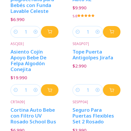
Bebés con Funda
$9.990
Lavable Celeste
5.0
$6.990
Cantidad
Cantidad
ASCJ03
|
SEAGP07
|
Asiento Cojín
Tope Puerta
Apoyo Bebe De
Antigolpes Jirafa
Felpa Algodón
$2.990
Conejita
$19.990
Cantidad
Cantidad
CRTA09
|
SESPP04
|
Cortina Auto Bebe
Seguro Para
con Filtro UV
Puertas Flexibles
Rosado School Bus
Set 2 Rosado
$6.990
$3.990