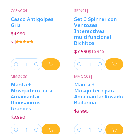
CASAG04
|
SPIN01
|
-27%
Descuento
Casco Antigolpes
Set 3 Spinner con
Gris
Ventosas
Interactivas
$4.990
multifuncional
Bichitos
5.0
$7.990
$10.990
Cantidad
Cantidad
MMQC03
|
MMQC02
|
Manta +
Manta +
Mosquitero para
Mosquitero para
Amamantar
Amamantar Rosado
Dinosaurios
Bailarina
Grandes
$3.990
$3.990
Cantidad
Cantidad