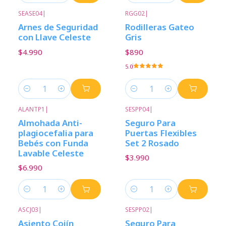
SEASE04
|
RGG02
|
Arnes de Seguridad
Rodilleras Gateo
con Llave Celeste
Gris
$4.990
$890
5.0
Cantidad
Cantidad
ALANTP1
|
SESPP04
|
Almohada Anti-
Seguro Para
plagiocefalia para
Puertas Flexibles
Bebés con Funda
Set 2 Rosado
Lavable Celeste
$3.990
$6.990
Cantidad
Cantidad
ASCJ03
|
SESPP02
|
Asiento Cojín
Seguro Para