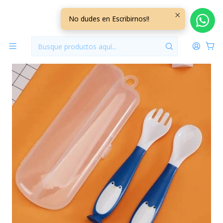
Inicio
Lactancia y Alimentacion
Set 2 Servicios Pinguino Azul
No dudes en Escribirnos!!